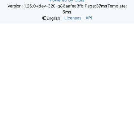
Version: 1.25.0+dev-320-g86aafea3fb Page:
37ms
Template:
5ms
Licenses
API
English