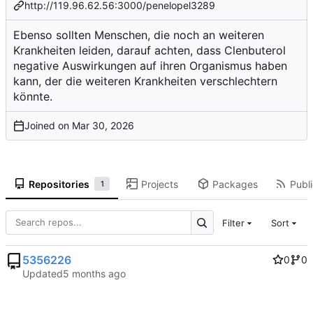
http://119.96.62.56:3000/penelopel3289
Ebenso sollten Menschen, die noch an weiteren
Krankheiten leiden, darauf achten, dass Clenbuterol
negative Auswirkungen auf ihren Organismus haben
kann, der die weiteren Krankheiten verschlechtern
könnte.
Joined on
Repositories
Projects
Packages
Publi
1
Filter
Sort
5356226
0
0
Updated