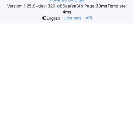
Version: 1.25.0+dev-320-g86aafea3fb Page:
30ms
Template:
4ms
Licenses
API
English